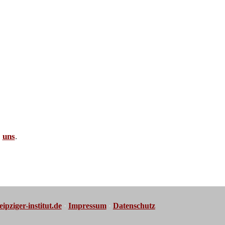
e
uns
.
ipziger-institut.de
·
Impressum
·
Datenschutz