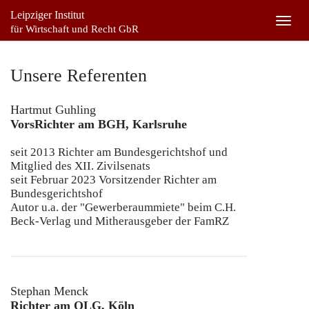
Leipziger Institut
Togg
für Wirtschaft und Recht GbR
navig
Unsere Referenten
Hartmut Guhling
VorsRichter am BGH, Karlsruhe
seit 2013 Richter am Bundesgerichtshof und
Mitglied des XII. Zivilsenats
seit Februar 2023 Vorsitzender Richter am
Bundesgerichtshof
Autor u.a. der "Gewerberaummiete" beim C.H.
Beck-Verlag und Mitherausgeber der FamRZ
Stephan Menck
Richter am OLG, Köln